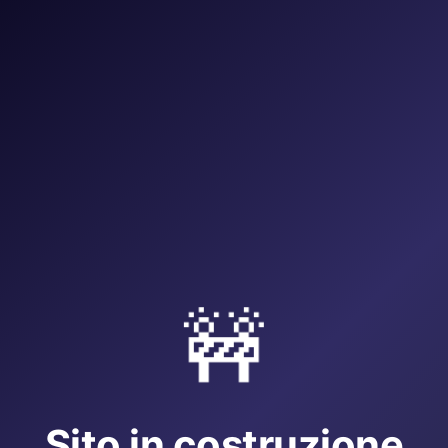
🚧
Sito in costruzione