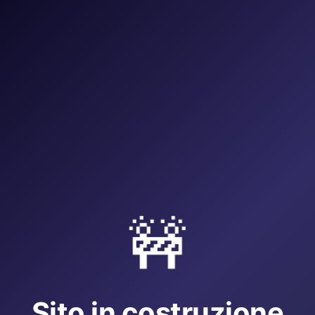
🚧
Sito in costruzione