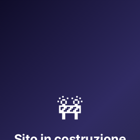
🚧
Sito in costruzione