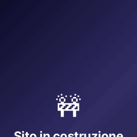
🚧
Sito in costruzione