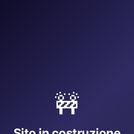
🚧
Sito in costruzione