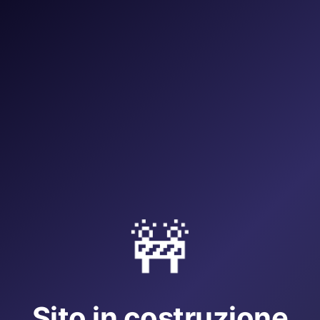
🚧
Sito in costruzione