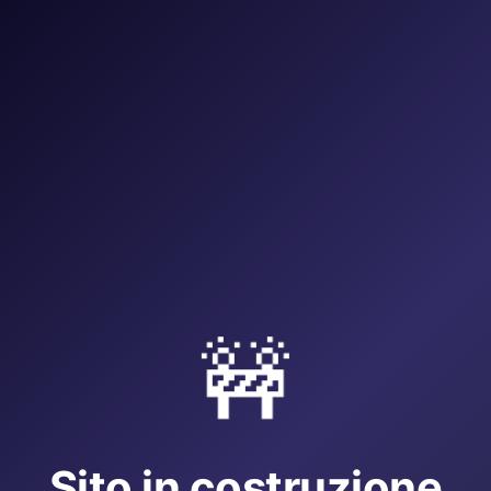
🚧
Sito in costruzione