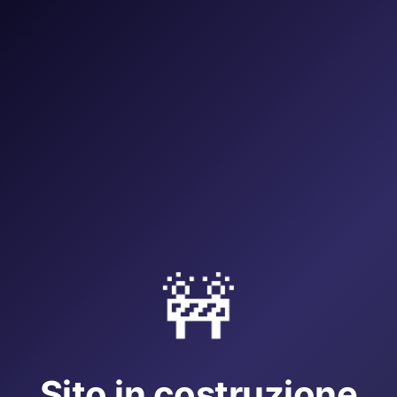
🚧
Sito in costruzione