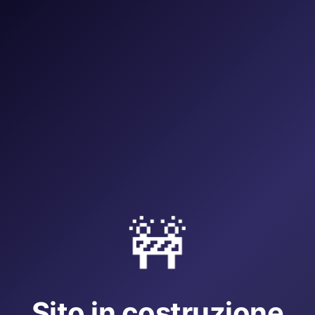
🚧
Sito in costruzione