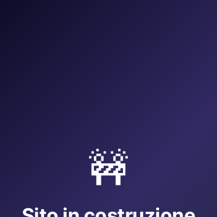
🚧
Sito in costruzione