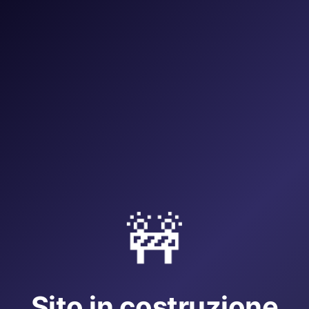
🚧
Sito in costruzione