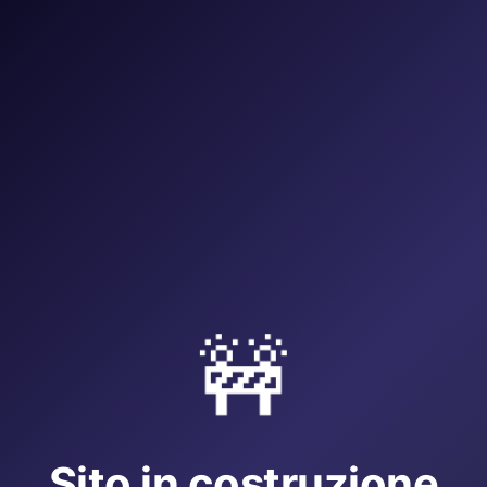
🚧
Sito in costruzione