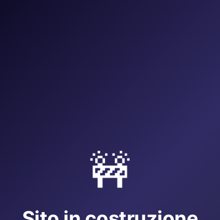
🚧
Sito in costruzione