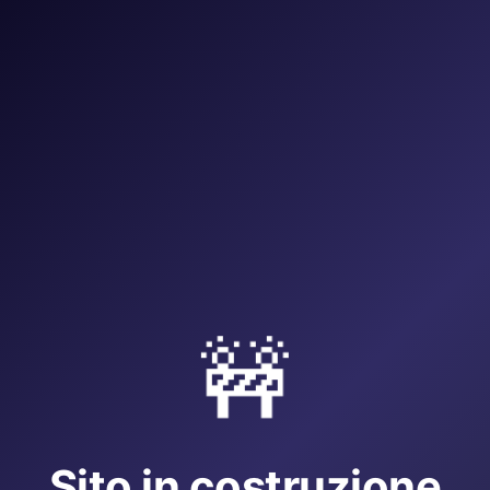
🚧
Sito in costruzione