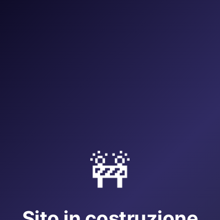
🚧
Sito in costruzione