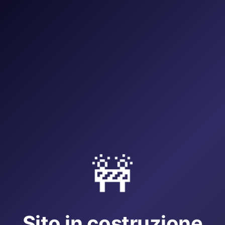
🚧
Sito in costruzione