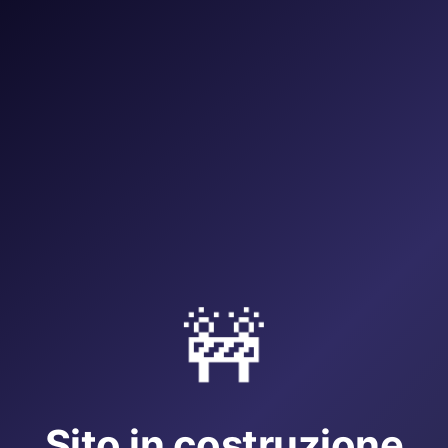
🚧
Sito in costruzione