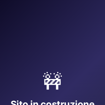
🚧
Sito in costruzione