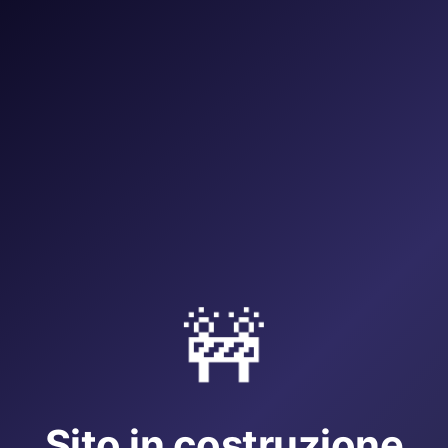
🚧
Sito in costruzione