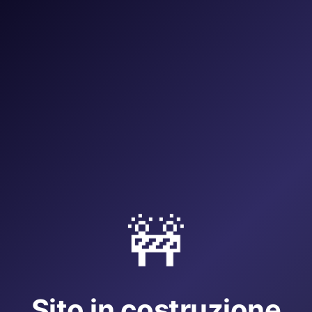
🚧
Sito in costruzione