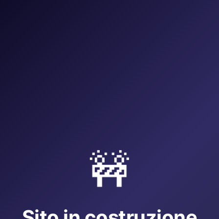
🚧
Sito in costruzione