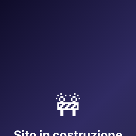
🚧
Sito in costruzione