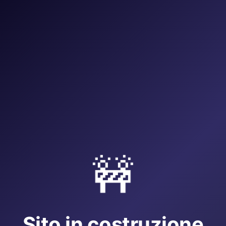
🚧
Sito in costruzione