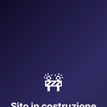
🚧
Sito in costruzione