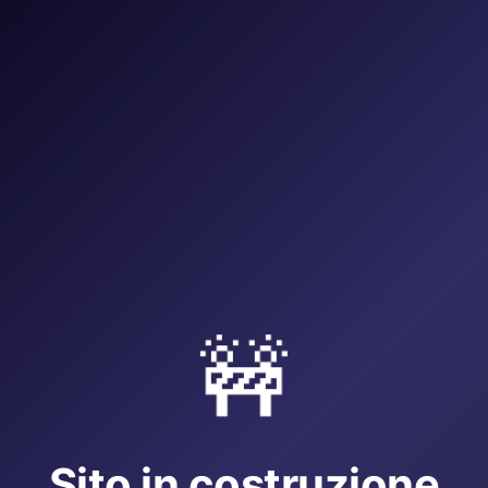
🚧
Sito in costruzione