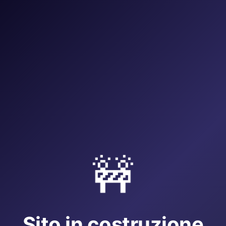
🚧
Sito in costruzione