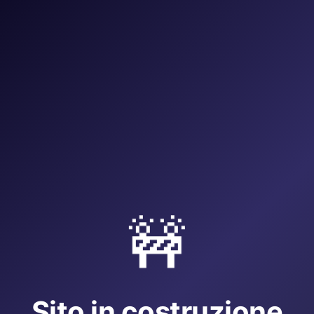
🚧
Sito in costruzione