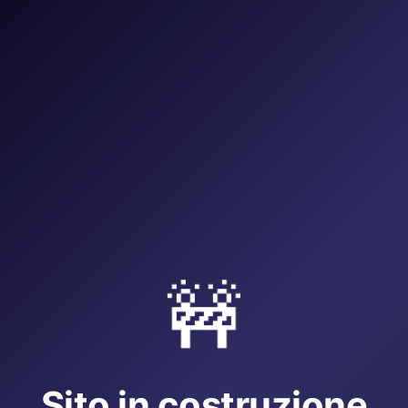
🚧
Sito in costruzione