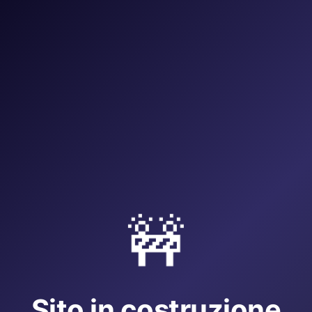
🚧
Sito in costruzione