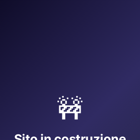
🚧
Sito in costruzione