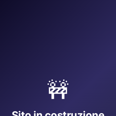
🚧
Sito in costruzione