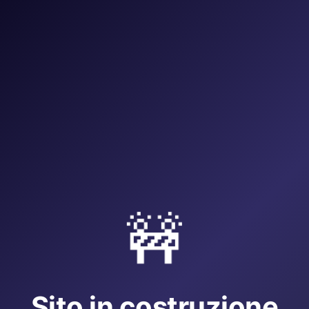
🚧
Sito in costruzione