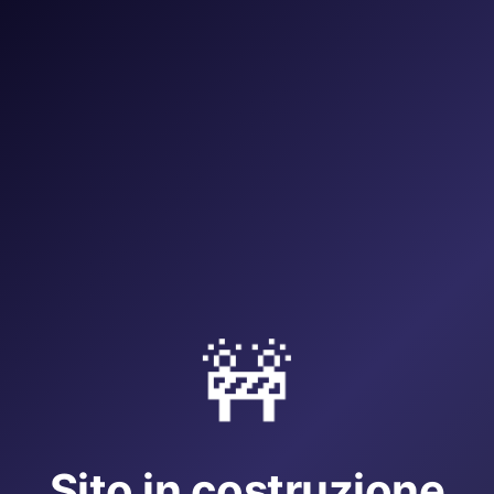
🚧
Sito in costruzione