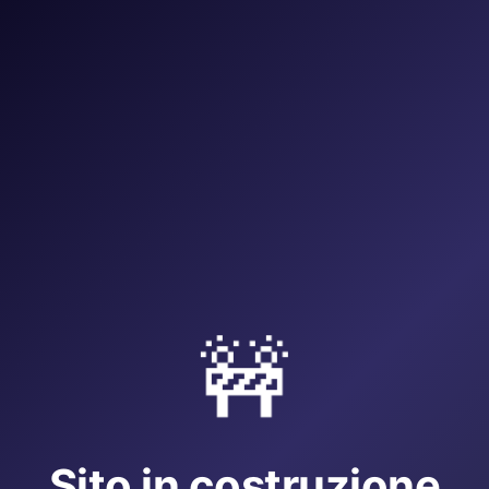
🚧
Sito in costruzione