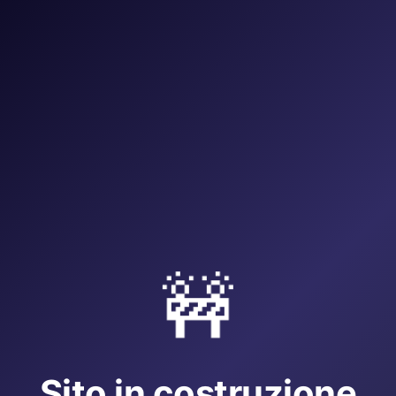
🚧
Sito in costruzione