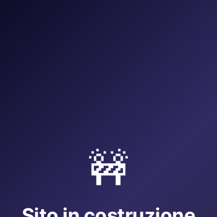
🚧
Sito in costruzione