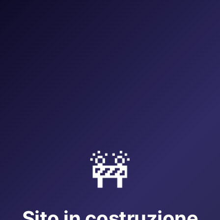
🚧
Sito in costruzione