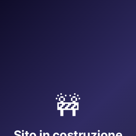
🚧
Sito in costruzione