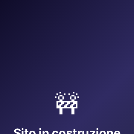
🚧
Sito in costruzione