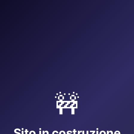
🚧
Sito in costruzione