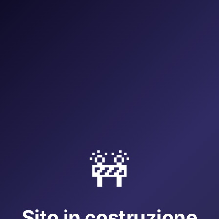
🚧
Sito in costruzione