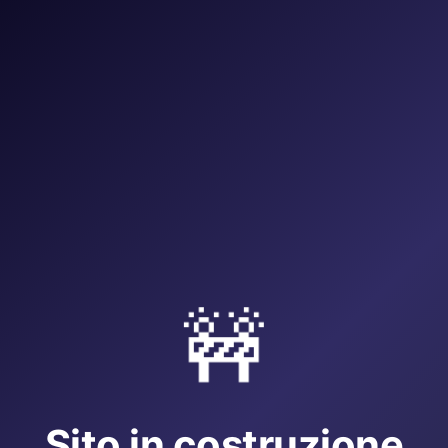
🚧
Sito in costruzione