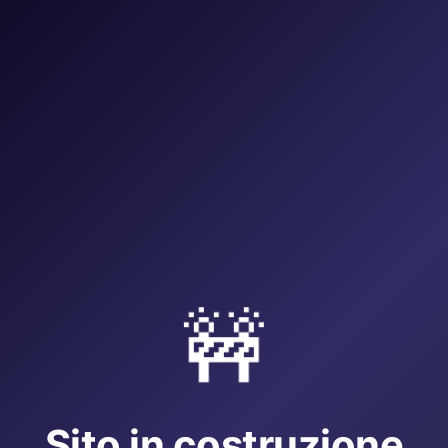
🚧
Sito in costruzione