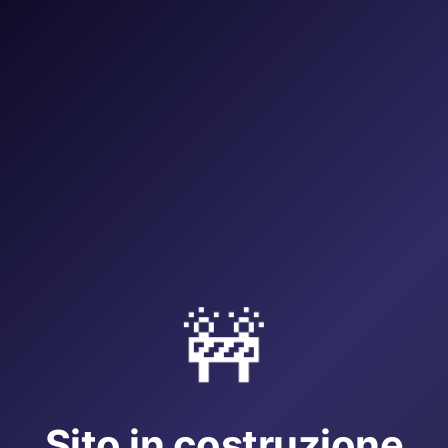
🚧
Sito in costruzione