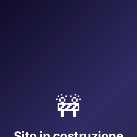
🚧
Sito in costruzione