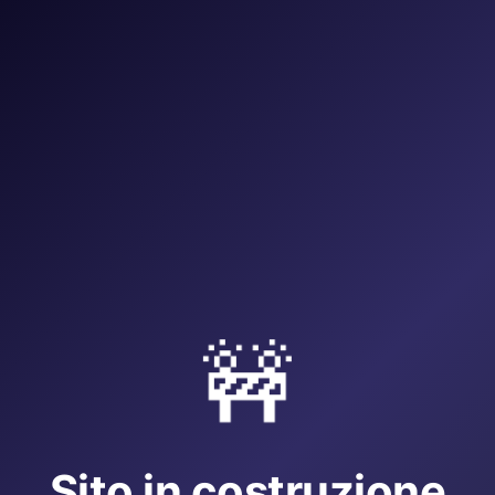
🚧
Sito in costruzione