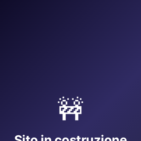
🚧
Sito in costruzione