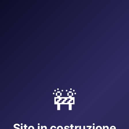
🚧
Sito in costruzione