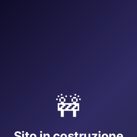
🚧
Sito in costruzione