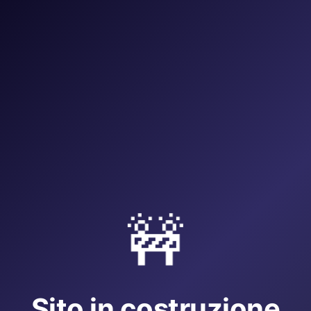
🚧
Sito in costruzione